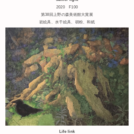
2020 F100
第38回上野の森美術館大賞展
岩絵具、水干絵具、胡粉、和紙
Life link