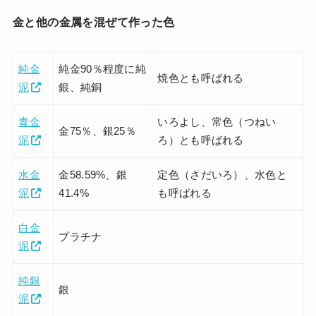
金と他の金属を混ぜて作った色
純金
純金90％程度に純
焼色とも呼ばれる
泥
銀、純銅
青金
いろよし、常色（つねい
金75％、銀25％
泥
ろ）とも呼ばれる
水金
金58.59%、銀
定色（さだいろ）、水色と
泥
41.4%
も呼ばれる
白金
プラチナ
泥
純銀
銀
泥