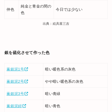
純金と青金の間の
仲色
今日では少ない
色
出典：絵具屋三吉
銀を硫化させて作った色
薫銀泥1号
暗い暖色系の灰色
薫銀泥2号
やや暗い暖色系の灰色
薫銀泥3号
暗い青緑
薫銀泥紺
暗い青色