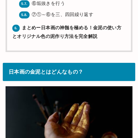
⑥垢抜きを行う
5.7.
⑦①～⑥を三、四回繰り返す
5.8.
まとめー日本画の神髄を極める！金泥の使い方
6.
とオリジナル色の泥作り方法を完全解説
日本画の金泥とはどんなもの？