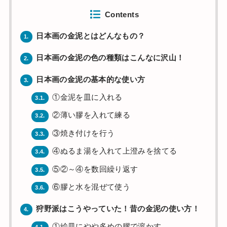
Contents
日本画の金泥とはどんなもの？
1.
日本画の金泥の色の種類はこんなに沢山！
2.
日本画の金泥の基本的な使い方
3.
①金泥を皿に入れる
3.1.
②薄い膠を入れて練る
3.2.
③焼き付けを行う
3.3.
④ぬるま湯を入れて上澄みを捨てる
3.4.
⑤②～④を数回繰り返す
3.5.
⑥膠と水を混ぜて使う
3.6.
狩野派はこうやっていた！昔の金泥の使い方！
4.
①絵皿にやや多めの膠で溶かす