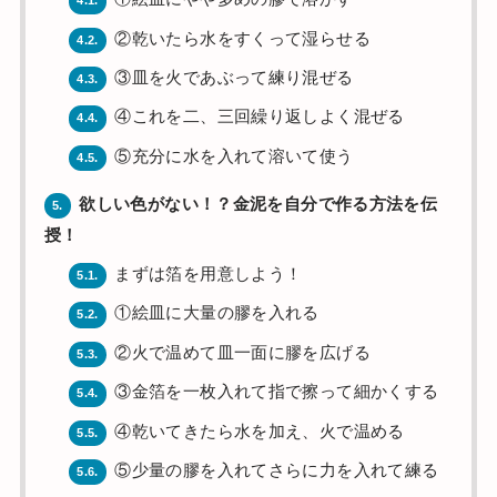
4.1.
②乾いたら水をすくって湿らせる
4.2.
③皿を火であぶって練り混ぜる
4.3.
④これを二、三回繰り返しよく混ぜる
4.4.
⑤充分に水を入れて溶いて使う
4.5.
欲しい色がない！？金泥を自分で作る方法を伝
5.
授！
まずは箔を用意しよう！
5.1.
①絵皿に大量の膠を入れる
5.2.
②火で温めて皿一面に膠を広げる
5.3.
③金箔を一枚入れて指で擦って細かくする
5.4.
④乾いてきたら水を加え、火で温める
5.5.
⑤少量の膠を入れてさらに力を入れて練る
5.6.