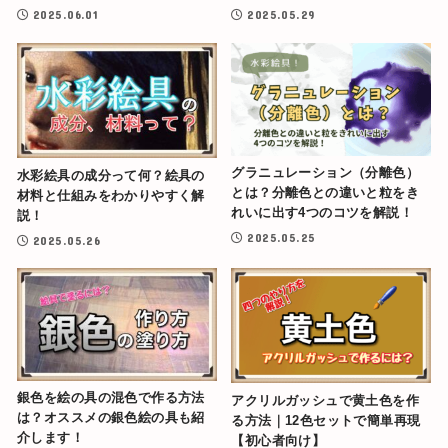
2025.06.01
2025.05.29
グラニュレーション（分離色）
水彩絵具の成分って何？絵具の
とは？分離色との違いと粒をき
材料と仕組みをわかりやすく解
れいに出す4つのコツを解説！
説！
2025.05.25
2025.05.26
銀色を絵の具の混色で作る方法
アクリルガッシュで黄土色を作
は？オススメの銀色絵の具も紹
る方法｜12色セットで簡単再現
介します！
【初心者向け】