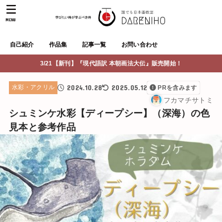
MENU
自己紹介
作品集
記事一覧
お問い合わせ
3/21【新刊】『現代語訳 本朝画法大伝』販売開始！
2024.10.28
2025.05.12
水彩・アクリル
PRを含みます
フカマチサトミ
シュミンケ水彩【ディープシー】（深海）の色
見本と参考作品